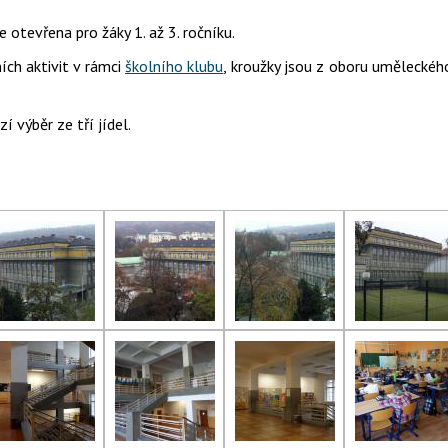
je otevřena pro žáky 1. až 3. ročníku.
ích aktivit v rámci
školního klubu
, kroužky jsou z oboru uměleckéh
í výběr ze tří jídel.