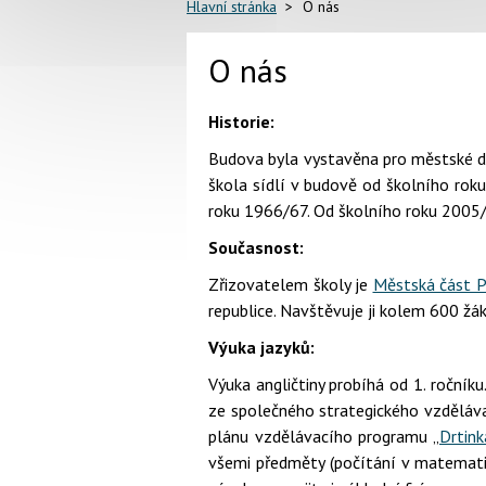
Hlavní stránka
O nás
O nás
Historie:
Budova byla vystavěna pro městské dí
škola sídlí v budově od školního rok
roku 1966/67. Od školního roku 2005/0
Současnost:
Zřizovatelem školy je
Městská část P
republice. Navštěvuje ji kolem 600 žák
Výuka jazyků:
Výuka angličtiny probíhá od 1. ročníku
ze společného strategického vzdělávac
plánu vzdělávacího programu „
Drtink
všemi předměty (počítání v matematic