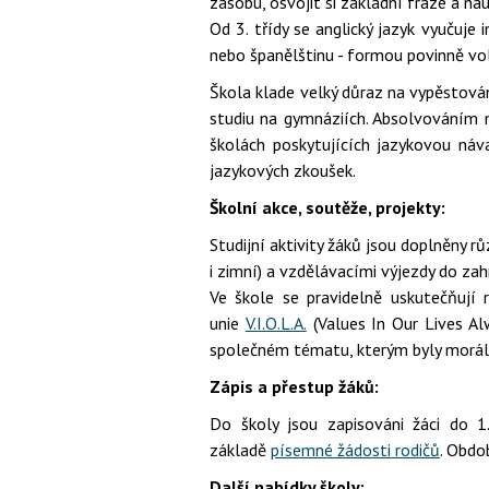
zásobu, osvojit si základní fráze a nau
Od 3. třídy se anglický jazyk vyučuje i
nebo španělštinu - formou povinně vol
Škola klade velký důraz na vypěstová
studiu na gymnáziích. Absolvováním n
školách poskytujících jazykovou náv
jazykových zkoušek.
Školní akce, soutěže, projekty:
Studijní aktivity žáků jsou doplněny 
i zimní) a vzdělávacími výjezdy do zah
Ve škole se pravidelně uskutečňují 
unie
V.I.O.L.A.
(Values In Our Lives Al
společném tématu, kterým byly morál
Zápis a přestup žáků:
Do školy jsou zapisováni žáci do 
základě
písemné žádosti rodičů
. Obdo
Další nabídky školy: