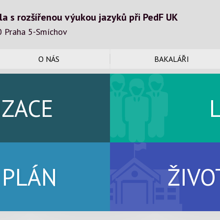
la s rozšířenou výukou jazyků při PedF UK
0 Praha 5-Smíchov
O NÁS
BAKALÁŘI
IZACE
 PLÁN
ŽIVO