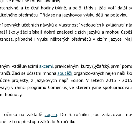
čit se nebát se mluvit anglicky.
ntenzivně, a to čtyři hodiny týdně, a od 5. třídy si žáci volí další
itelného předmětu. Třídy se na jazykovou výuku dělí na polovinu.
ní pevných učebních návyků a vlastností vedoucích k zvládnutí ná
aší školy žáci získají dobré znalosti cizích jazyků a mohou úspě
aznost, případně i výuku některých předmětů v cizím jazyce. Maj
různými vzdělávacími
akcemi
, pravidelnými kurzy (lyžařský, první pom
raničí. Žáci se účastní mnoha
soutěží
organizovaných nejen naší šk
různé projekty, z jazykových např. Edison. V letech 2013 - 201
ways) v rámci programu Comenius, ve kterém jsme spolupracoval
ní hodnoty.
1. ročníku na základě
zápisu
. Do 3. ročníku jsou zařazováni no
bně je to u přestupu žáků do 6. ročníku.