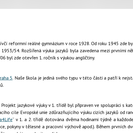
včí reformní reálné gymnázium v roce 1928. Od roku 1945 zde byl
u 1953/54. Rozšířená výuka jazyků byla zavedena mezi prvními něk
6 byl zde otevřen 1. ročník s výukou angličtiny.
raha 5
. Naše škola je jediná svého typu v této části a patří k ne
ů.
. Projekt jazykové výuky v 1. třídě byl připraven ve spolupráci s k
ího cíle Evropské unie zdůrazňujícího výuku cizích jazyků od ran
a4Life
“ v 1. a 2. třídě dotována dvěma hodinami týdně a každod
e, pokyny v tělesné a pracovní výchově apod.). Během prvních dvo