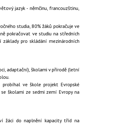
 světový jazyk - němčinu, francouzštinu,
ročného studia, 80% žáků pokračuje ve
šně pokračovat ve studiu na středních
í základy pro skládání mezinárodních
oci, adaptační), školami v přírodě (letní
olou.
5 probíhal ve škole projekt Evropské
i se školami ze sedmi zemí Evropy na
ví žáci do naplnění kapacity tříd na