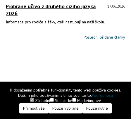
Probrané učivo z druhého cizího jazyka
17.06.2026
2026
Informace pro rodiče a žáky, kteří nastupují na naši školu.
Poslední přidané články
K dosažením potřebné funkcionality tento web používá cookies.
Dalším jeho používáním s tímto souhlasíte.
Podrobnosti
Základní
Statistické
Marketingové
Přijmout vše
Pouze vybrané
Pouze nutné
FAKULTNÍ ZÁKLADNÍ ŠKOLA
S ROZŠÍŘENOU VÝUKOU JAZYKŮ PŘI PEDF UK
DRTINOVA 1/1861