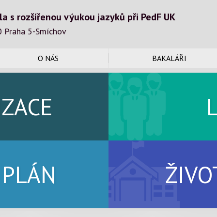
la s rozšířenou výukou jazyků při PedF UK
0 Praha 5-Smíchov
O NÁS
BAKALÁŘI
IZACE
 PLÁN
ŽIVO