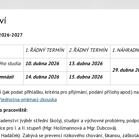
ví
 2026-2027
1. ŘÁDNÝ TERMÍN
2. ŘÁDNÝ TERMÍN
1. NÁHRADN
ého studia
10. dubna 2026
13. dubna 2026
29. dubna 
ymnázií
14. dubna 2026
15. dubna 2026
(jak podat přihlášku, kritéria pro přijímání, podání přílohy apod.) n
/jednotna-prijimaci-zkouska
 pracoviště:
radenství (výběr střední školy), studijní a výchovné problémy, podp
e pro I. a II. stupeň (Mgr. Hollmannová a Mgr. Dubcová).
 Hadáček): Zabývá se prevencí rizikového chování, šikanou, záškolá