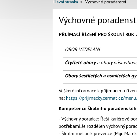
Hlavní stránka
Výchovné poradenství
Výchovné poradenst
PŘIJÍMACÍ ŘÍZENÍ PRO ŠKOLNÍ ROK
OBOR VZDĚLÁNÍ
Čtyřleté obory
a obory nástavbov
Obory šestiletých a osmiletých g
Veškeré informace k přijímacímu řízení 
na:
https://prijimacky.cermat.cz/menu
Kompetence školního poradenského
- Výchovný poradce: Řeší kariérové po
potřebami. Je rozdělen výchovný poradc
- Školní metodik prevence (Mgr. Marek