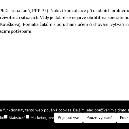
 PhDr. Irena Janů, PPP P5): Nabízí konzultace při osobních probléme
h životních situacích. Vždy je dobré se nejprve obrátit na speciál
 Kalíšková): Pomáhá žákům s poruchami učení či chování, vytváří in
acími potřebami.
funkcionality tento web používá cookies. Dalším jeho používáním s tímto s
Přijmout vše
Pouze vybrané
Pouz
ní
Statistické
Marketingové