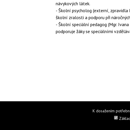
návykových látek.
- Školní psycholog (externí, zpravidla
školní zralosti a podporu při náročnýc
- Školní speciální pedagog (Mgr. Ivana
podporuje žáky se speciálními vzděláv
K dosažením potřebné 
Základ