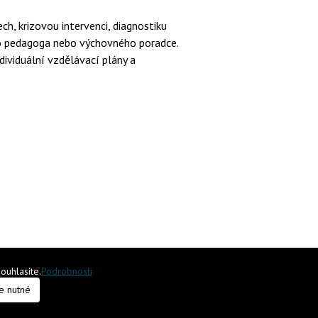
ch, krizovou intervenci, diagnostiku
ního pedagoga nebo výchovného poradce.
dividuální vzdělávací plány a
ouhlasíte.
Podrobnosti
FAKULTNÍ ZÁKLADNÍ ŠKOLA
e nutné
S ROZŠÍŘENOU VÝUKOU JAZYKŮ PŘI PEDF UK
DRTINOVA 1/1861