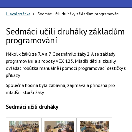
Hlavní stránka
Sedmáci učili druháky základům programování
Sedmáci učili druháky základům
programování
Několik žáků ze 7. A a 7. C seznámilo žáky 2. A se základy
programování a s roboty VEX 123. Mladší děti si zkusily
ovládat robůtka manuálně i pomocí programovací destičky s
příkazy.
Společná hodina byla zábavná, zajímavá a přínosná pro
mladší i starší žáky.
Sedmáci učili druháky